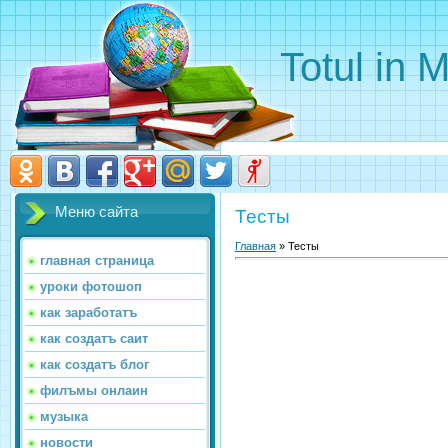
Totul in 
Меню сайта
Тесты
Главная
»
Тесты
главная страница
уроки фотошоп
как заработатъ
как создатъ саит
как создатъ блог
филъмы онлаин
музыка
новости